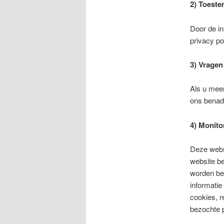
2) Toest
Door de in
privacy po
3) Vragen
Als u meer
ons benade
4) Monito
Deze websi
website be
worden bez
informatie
cookies, r
bezochte p