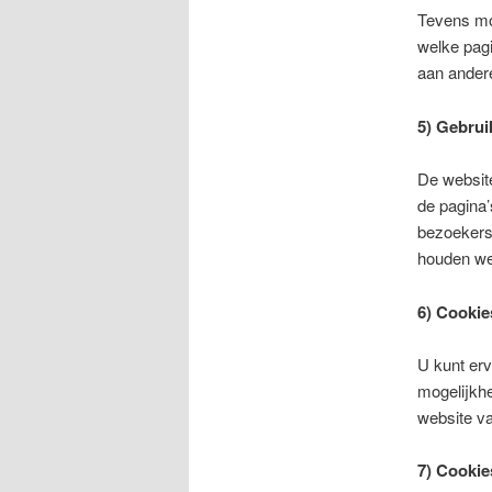
Tevens mo
welke pagi
aan andere
5) Gebrui
De website
de pagina’
bezoekers
houden we 
6) Cookie
U kunt erv
mogelijkh
website v
7) Cookie