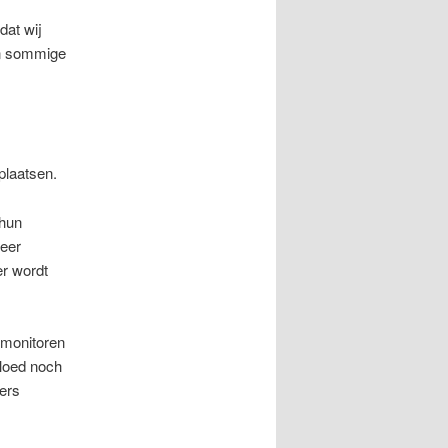
dat wij
in sommige
plaatsen.
 hun
meer
er wordt
 monitoren
vloed noch
ers