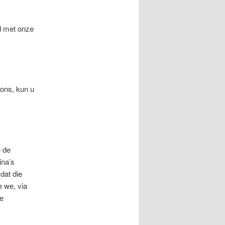
d met onze
 ons, kun u
e de
ina’s
dat die
e we, via
de