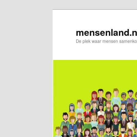
Spring
naar
de
mensenland.n
primaire
De plek waar mensen samenkom
inhoud