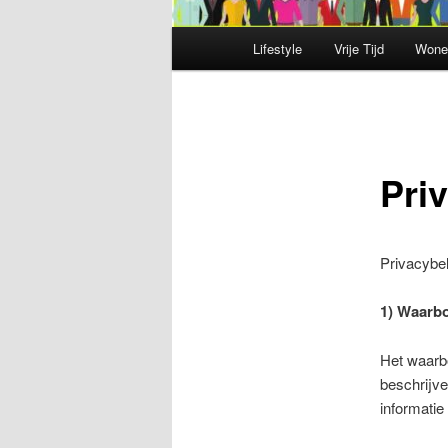
Hoofdmenu
Lifestyle
Vrije Tijd
Wone
Pri
Privacybe
1) Waarb
Het waarb
beschrijve
informatie