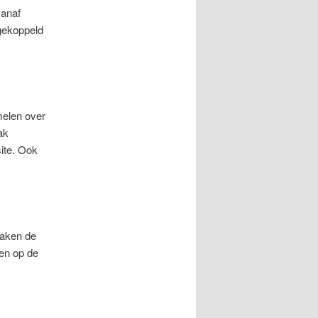
vanaf
 gekoppeld
melen over
ak
ite. Ook
maken de
en op de