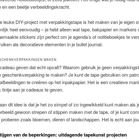
e en een beetje verbeeldingskracht.
 leuke DIY-project met verpakkingstape is het maken van je eigen st
enlijk heel eenvoudig – je hebt alleen wat tape, bakpapier en markers 
emaakte stickers zijn perfect om je agenda’s of notitieboekjes te vers
uiken als decoratieve elementen in je bullet journal.
ESCHENKVERPAKKINGEN MAKEN
n cadeau geven dat echt opvalt? Waarom gebruik je geen verpakking
e geschenkverpakking te maken? Je kunt de tape gebruiken om patr
 afbeeldingen te creëren op het inpakpapier. Het is een creatieve ma
k tintje aan je cadeaus te geven.
aan dit idee is dat je het zo simpel of zo ingewikkeld kunt maken als je
orbeeld gewoon strepen of stippen maken met de tape, of je kunt co
proberen zoals bloemen, dieren of landschappen. Het is echt aan jou
tijgen van de beperkingen: uitdagende tapekunst projecten