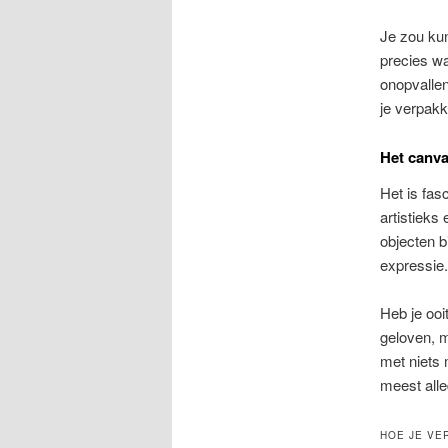
Je zou kun
precies w
onopvallen
je verpakk
Het canva
Het is fas
artistieks
objecten b
expressie.
Heb je ooi
geloven, m
met niets 
meest all
HOE JE VE