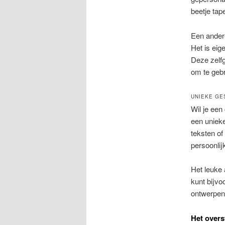
beetje tap
Een andere
Het is eig
Deze zelfg
om te gebr
UNIEKE G
Wil je ee
een uniek
teksten of
persoonlij
Het leuke 
kunt bijvo
ontwerpen 
Het overs