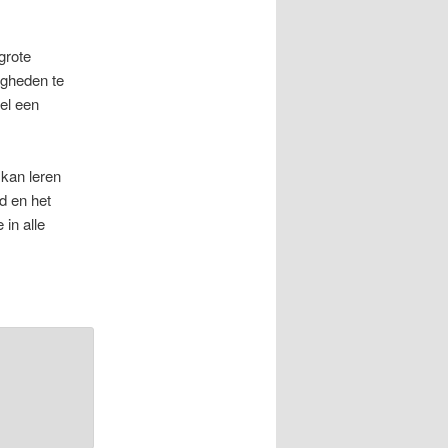
grote
igheden te
el een
 kan leren
d en het
 in alle