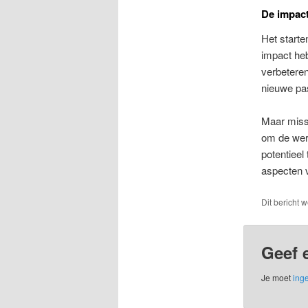
De impact
Het start
impact heb
verbeteren
nieuwe pa
Maar missc
om de were
potentieel
aspecten v
Dit bericht 
Geef 
Je moet
inge