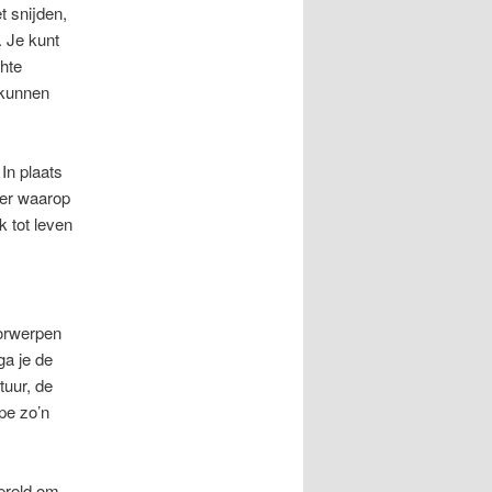
t snijden,
 Je kunt
chte
 kunnen
In plaats
nier waarop
k tot leven
oorwerpen
ga je de
tuur, de
ape zo’n
ereld om