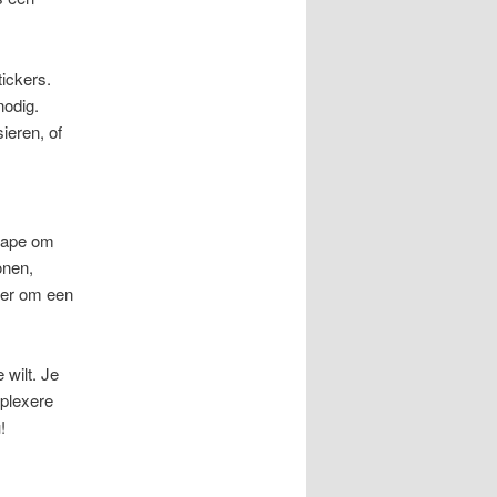
ickers.
nodig.
ieren, of
stape om
onen,
nier om een
 wilt. Je
mplexere
!