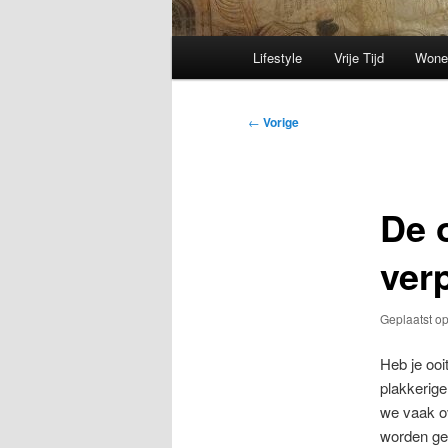
Hoofdmenu
Lifestyle
Vrije Tijd
Wone
Bericht
←
Vorige
navigatie
De 
ver
Geplaatst o
Heb je ooi
plakkerige
we vaak ov
worden get