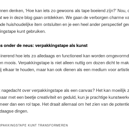
nen denken, ‘Hoe kan iets zo gewoons als tape boeiend zijn?’ Nou, d
at we in deze blog gaan ontdekken. We gaan de verborgen charme va
de huishoudelijke item ontsluiten en je een heel ander perspectief g
ingstape kunt gebruiken.
s onder de neus: verpakkingstape als kunst
cinerend hoe iets zo alledaags en functioneel kan worden omgevormd 
 en moois. Verpakkingstape is niet alleen nuttig om dozen dicht te mak
ij elkaar te houden, maar kan ook dienen als een medium voor artisti
t nagedacht over verpakkingstape als een canvas? Het kan moeilijk z
aar met een beetje creativiteit en geduld, kun je prachtige kunstwe
meer dan een rol tape. Het draait allemaal om het zien van de potentie
edaagse dingen.
RPAKKINGSTAPE KUNT TRANSFORMEREN