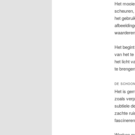
Het mooie 
scheuren, 
het gebrui
afbeeldin
waarderen
Het begint
van het te
het licht 
te brengen
DE SCHOO
Het is gem
zoals verp
subtiele d
zachte rui
fascinere
Werken me