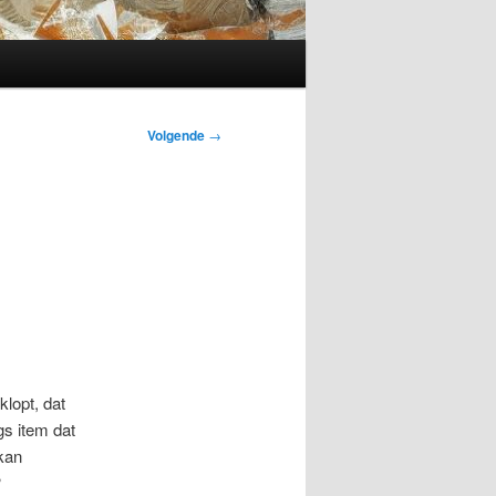
Volgende
→
klopt, dat
gs item dat
 kan
?