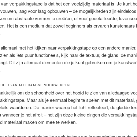
van verpakkingstape is dat het een veelzijdig materiaal is. Je kunt he
vouwen, laag voor laag opbouwen – de mogelijkheden zijn eindeloos.
ken om abstracte vormen te creëren, of voor gedetailleerde, levense
gen. Het is een medium dat zowel beginners als ervaren kunstenaars
.
 allemaal met het kijken naar verpakkingstape op een andere manier. 
 zien als iets puur functioneels, kijk naar de textuur, de glans, de ma
vangt. Dit zijn allemaal elementen die je kunt gebruiken om je kunstwer
.
NHEID VAN ALLEDAAGSE VOORWERPEN
akkelijk om de schoonheid over het hoofd te zien van alledaagse v
akkingstape. Maar als je eenmaal begint te spelen met dit materiaal, 
etails waarderen. De manier waarop het licht reflecteert, de gladde tex
s wanneer je het afrolt – het zijn deze kleine dingen die verpakkingst
nd materiaal maken om mee te werken.
t alledaagse materialen kan ook helpen om je waardering voor de w