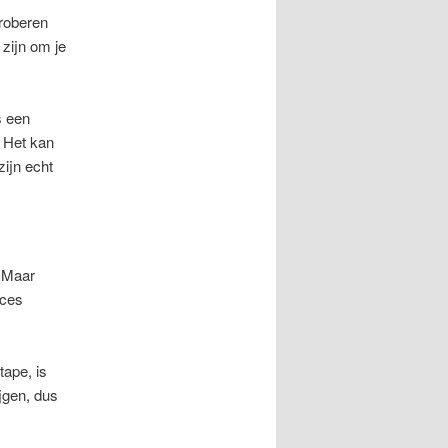
proberen
zijn om je
s een
. Het kan
zijn echt
. Maar
oces
tape, is
ijgen, dus