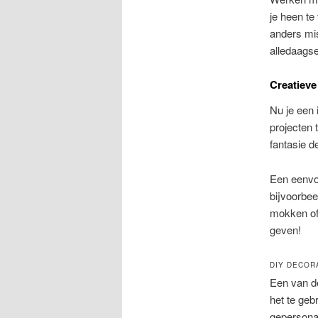
je heen te
anders mis
alledaagse
Creatieve
Nu je een 
projecten 
fantasie d
Een eenvou
bijvoorbe
mokken of 
geven!
DIY DECOR
Een van d
het te geb
gepersonal