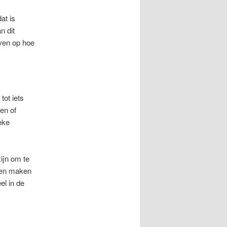
at is
n dit
even op hoe
tot iets
en of
eke
ijn om te
rken maken
el in de