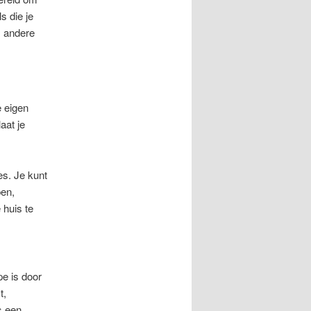
s die je
m andere
e eigen
aat je
es. Je kunt
pen,
 huis te
e is door
t,
s een