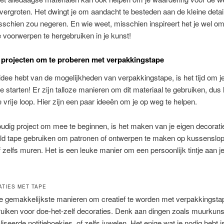
 vergroten. Het dwingt je om aandacht te besteden aan de kleine detail
schien zou negeren. En wie weet, misschien inspireert het je wel o
 voorwerpen te hergebruiken in je kunst!
 projecten om te proberen met verpakkingstape
idee hebt van de mogelijkheden van verpakkingstape, is het tijd om j
te starten! Er zijn talloze manieren om dit materiaal te gebruiken, dus l
e vrije loop. Hier zijn een paar ideeën om je op weg te helpen.
dig project om mee te beginnen, is het maken van je eigen decorati
eld tape gebruiken om patronen of ontwerpen te maken op kussenslo
zelfs muren. Het is een leuke manier om een persoonlijk tintje aan je
ATIES MET TAPE
e gemakkelijkste manieren om creatief te worden met verpakkingstap
ruiken voor doe-het-zelf decoraties. Denk aan dingen zoals muurkuns
iseerde notitieboekjes, of zelfs juwelen. Het enige wat je nodig hebt i