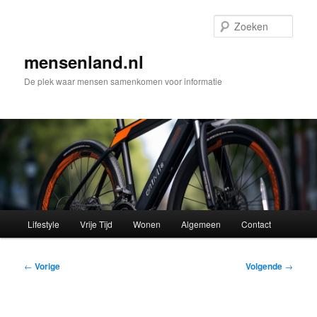
Spring
naar
Zoek
de
primaire
mensenland.nl
inhoud
De plek waar mensen samenkomen voor informatie
Hoofdmenu
Lifestyle
Vrije Tijd
Wonen
Algemeen
Contact
Bericht
←
Vorige
Volgende
→
navigatie