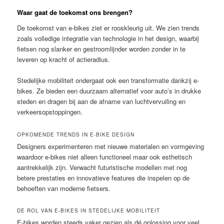
Waar gaat de toekomst ons brengen?
De toekomst van e-bikes ziet er rooskleurig uit. We zien trends
zoals volledige integratie van technologie in het design, waarbij
fietsen nog slanker en gestroomlijnder worden zonder in te
leveren op kracht of actieradius.
Stedelijke mobiliteit ondergaat ook een transformatie dankzij e-
bikes. Ze bieden een duurzaam alternatief voor auto’s in drukke
steden en dragen bij aan de afname van luchtvervuiling en
verkeersopstoppingen.
OPKOMENDE TRENDS IN E-BIKE DESIGN
Designers experimenteren met nieuwe materialen en vormgeving
waardoor e-bikes niet alleen functioneel maar ook esthetisch
aantrekkelijk zijn. Verwacht futuristische modellen met nog
betere prestaties en innovatieve features die inspelen op de
behoeften van moderne fietsers.
DE ROL VAN E-BIKES IN STEDELIJKE MOBILITEIT
E-bikes worden steeds vaker gezien als dé oplossing voor veel