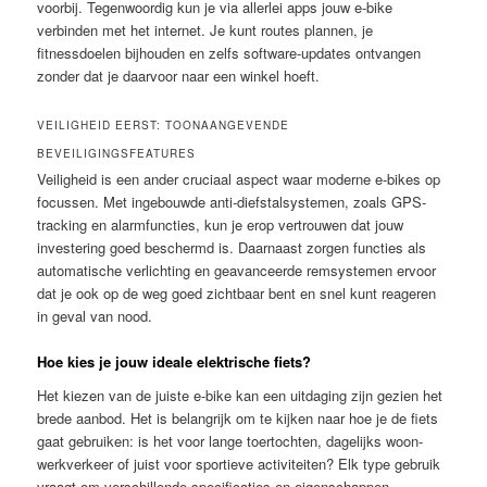
voorbij. Tegenwoordig kun je via allerlei apps jouw e-bike
verbinden met het internet. Je kunt routes plannen, je
fitnessdoelen bijhouden en zelfs software-updates ontvangen
zonder dat je daarvoor naar een winkel hoeft.
VEILIGHEID EERST: TOONAANGEVENDE
BEVEILIGINGSFEATURES
Veiligheid is een ander cruciaal aspect waar moderne e-bikes op
focussen. Met ingebouwde anti-diefstalsystemen, zoals GPS-
tracking en alarmfuncties, kun je erop vertrouwen dat jouw
investering goed beschermd is. Daarnaast zorgen functies als
automatische verlichting en geavanceerde remsystemen ervoor
dat je ook op de weg goed zichtbaar bent en snel kunt reageren
in geval van nood.
Hoe kies je jouw ideale elektrische fiets?
Het kiezen van de juiste e-bike kan een uitdaging zijn gezien het
brede aanbod. Het is belangrijk om te kijken naar hoe je de fiets
gaat gebruiken: is het voor lange toertochten, dagelijks woon-
werkverkeer of juist voor sportieve activiteiten? Elk type gebruik
vraagt om verschillende specificaties en eigenschappen.