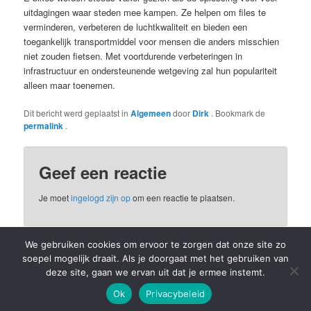
uitdagingen waar steden mee kampen. Ze helpen om files te
verminderen, verbeteren de luchtkwaliteit en bieden een
toegankelijk transportmiddel voor mensen die anders misschien
niet zouden fietsen. Met voortdurende verbeteringen in
infrastructuur en ondersteunende wetgeving zal hun populariteit
alleen maar toenemen.
Dit bericht werd geplaatst in
Algemeen
door
Dirk
. Bookmark de
permalink
.
Geef een reactie
Je moet
ingelogd zijn op
om een reactie te plaatsen.
We gebruiken cookies om ervoor te zorgen dat onze site zo
soepel mogelijk draait. Als je doorgaat met het gebruiken van
Privacybeleid
Ondersteund door WordPress
deze site, gaan we ervan uit dat je ermee instemt.
Ok
Privacybeleid