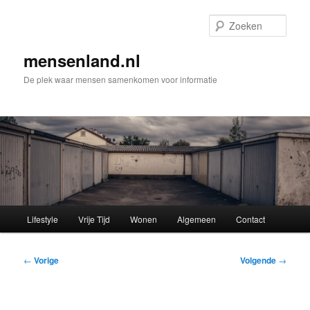
Spring
naar
Zoek
de
primaire
mensenland.nl
inhoud
De plek waar mensen samenkomen voor informatie
Hoofdmenu
Lifestyle
Vrije Tijd
Wonen
Algemeen
Contact
Bericht
←
Vorige
Volgende
→
navigatie