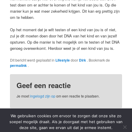
test doen om er achter te komen of het kind van jou is. Op die
manier kun je wat meer zekerheid krijgen. Dit kan erg prettig zijn
om te hebben.
Op het moment dat je wilt testen of een kind van jou is of niet,
zul je dit moeten doen door het DNA van het kind en van jezelf
opsturen. Op die manier is het mogelijk om te testen of het DNA
genoeg overeenkomt. Hierdoor weet je of een kind van jou is.
Dit bericht werd geplaatst in
Lifestyle
door
Dirk
. Bookmark de
permalink
.
Geef een reactie
Je moet
ingelogd zijn op
om een reactie te plaatsen.
We gebruiken cookies om ervoor te zorgen dat onze site zo
soepel mogelijk draait. Als je doorgaat met het gebruiken van
Privacybeleid
Ondersteund door WordPress
deze site, gaan we ervan uit dat je ermee instemt.