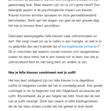
gewoonweg leuk. Maar waarom zijn ze nu zo’n grote trend? Een
belangrijk aspect is de psychologische impact van kleuren.
Kleuren kunnen emoties oproepen en onze gemoedstoestand
beïnvloeden. Denk aan het dragen van geel op een grauwe dag;
het kan je humeur direct opvrolijken.
Daarnaast weerspiegelen felle kleuren vaak zelfvertrouwen en
durf. Het vergt moed om op te vallen in een menigte, en wat is er
nu gedurfder dan een knalrode tas of
koningsblauwe schoenen
?
Dit is misschien wel waarom zoveel mensen zich aangetrokken
voelen tot deze trend; het is een manier om te laten zien dat je
zelfverzekerd bent en niet bang bent om anders te zijn.
Hoe je felle kleuren combineert met je outfit
Het kan best uitdagend zijn om felle kleuren in je dagelijkse
outfits te integreren zonder dat het te overdadig wordt. Een goede
vuistregel is om te beginnen met één felgekleurd accessoire per
outfit. Bijvoorbeeld, als je een felgele tas hebt, houd dan de rest
van je outfit neutraal. Denk aan zwarte of witte kledingstukken
die de tas laten stralen zonder dat het geheel te druk wordt.