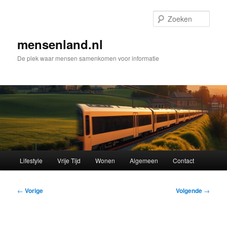
Spring
naar
Zoek
de
primaire
mensenland.nl
inhoud
De plek waar mensen samenkomen voor informatie
Hoofdmenu
Lifestyle
Vrije Tijd
Wonen
Algemeen
Contact
Bericht
←
Vorige
Volgende
→
navigatie