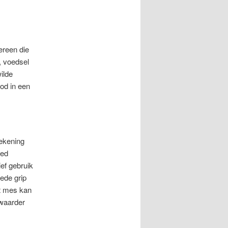
ereen die
, voedsel
ilde
od in een
rekening
oed
ef gebruik
ede grip
ot mes kan
zwaarder