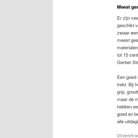
Meest ges
Er zijn ve
geschikt v
zwaar wer
meest ges
materialen
tot 15 cen
Gerber St
Een goed s
trekt. Bij 
grip, groo
maar de m
hebben een
goed en be
alle uitda
Dit bericht 