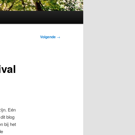
Volgende
→
val
zijn. Eén
dit blog
n bij het
de