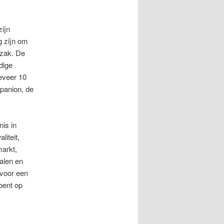
zijn
g zijn om
gzak. De
dige
eveer 10
panion, de
nis in
liteit,
markt,
alen en
 voor een
bent op