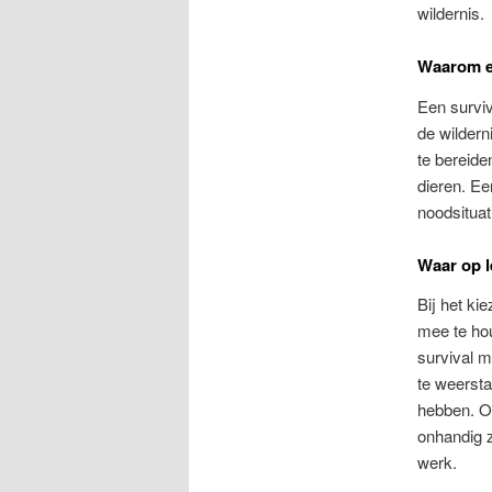
wildernis.
Waarom ee
Een survi
de wildern
te bereide
dieren. Ee
noodsituat
Waar op l
Bij het ki
mee te hou
survival m
te weersta
hebben. Oo
onhandig z
werk.