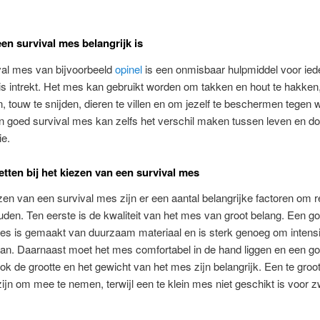
n survival mes belangrijk is
val mes van bijvoorbeeld
opinel
is een onmisbaar hulpmiddel voor ied
is intrekt. Het mes kan gebruikt worden om takken en hout te hakken
n, touw te snijden, dieren te villen en om jezelf te beschermen tegen w
n goed survival mes kan zelfs het verschil maken tussen leven en do
ie.
etten bij het kiezen van een survival mes
ezen van een survival mes zijn er een aantal belangrijke factoren om 
den. Ten eerste is de kwaliteit van het mes van groot belang. Een g
es is gemaakt van duurzaam materiaal en is sterk genoeg om intensi
an. Daarnaast moet het mes comfortabel in de hand liggen en een go
k de grootte en het gewicht van het mes zijn belangrijk. Een te gro
ijn om mee te nemen, terwijl een te klein mes niet geschikt is voor 