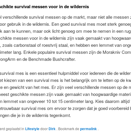
chikte survival messen voor in de wildernis
el verschillende survival messen op de markt, maar niet alle messen 
oor gebruik in de wildernis. Een goed survival mes moet sterk genoe
k aan te kunnen, maar ook licht genoeg om mee te nemen in een ru
chikte messen voor in de wildernis zijn vaak gemaakt van hoogwaar
, zoals carbonstaal of roestvrij staal, en hebben een lemmet van ong
timeter lang. Enkele populaire survival messen zijn de Morakniv Com
rongArm en de Benchmade Bushcrafter.
urvival mes is een essentieel hulpmiddel voor iedereen die de wilder
het kiezen van een survival mes is het belangrijk om te letten op de kwa
tte en gewicht van het mes. Er zijn veel verschillende messen op de 
eest geschikte messen zijn vaak gemaakt van hoogwaardige materi
 lemmet van ongeveer 10 tot 15 centimeter lang. Kies daarom altijd
trouwbaar survival mes om ervoor te zorgen dat je goed voorbereid 
gingen die je in de wildernis tegenkomt.
werd geplaatst in
Lifestyle
door
Dirk
. Bookmark de
permalink
.