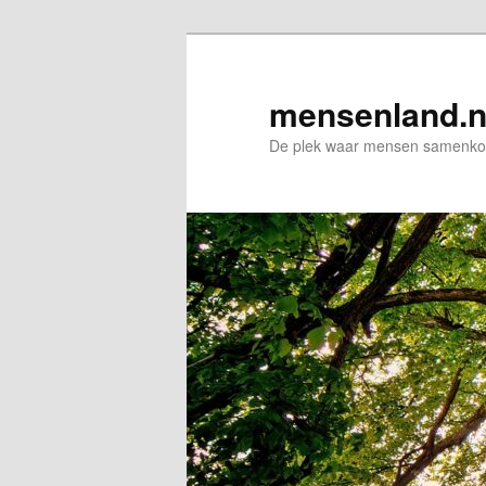
Spring
naar
de
mensenland.n
primaire
De plek waar mensen samenkom
inhoud