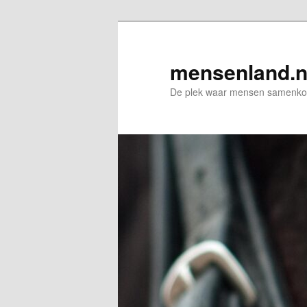
Spring
naar
de
mensenland.n
primaire
De plek waar mensen samenkom
inhoud