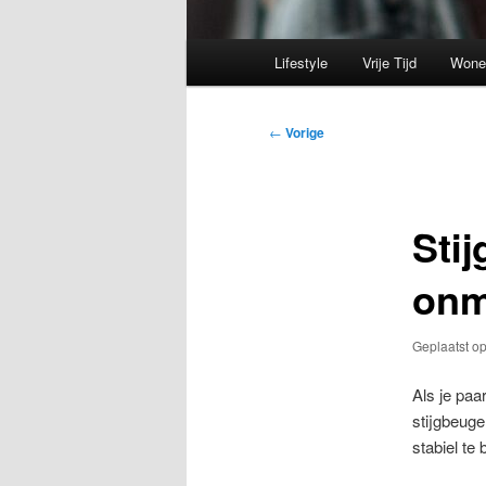
Hoofdmenu
Lifestyle
Vrije Tijd
Wone
Bericht
←
Vorige
navigatie
Sti
onm
Geplaatst o
Als je paa
stijgbeuge
stabiel te 