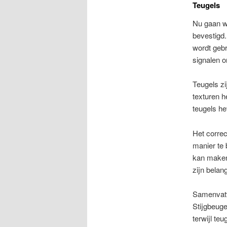
Teugels
Nu gaan w
bevestigd.
wordt gebr
signalen o
Teugels zi
texturen h
teugels het
Het correc
manier te 
kan maken 
zijn belang
Samenvatte
Stijgbeuge
terwijl te