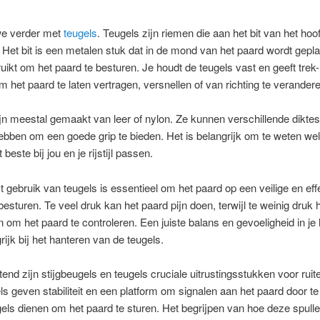
e verder met
teugels
. Teugels zijn riemen die aan het bit van het hoof
 Het bit is een metalen stuk dat in de mond van het paard wordt gepla
uikt om het paard te besturen. Je houdt de teugels vast en geeft trek
m het paard te laten vertragen, versnellen of van richting te verander
jn meestal gemaakt van leer of nylon. Ze kunnen verschillende dikte
ebben om een goede grip te bieden. Het is belangrijk om te weten we
 beste bij jou en je rijstijl passen.
t gebruik van teugels is essentieel om het paard op een veilige en eff
besturen. Te veel druk kan het paard pijn doen, terwijl te weinig druk h
om het paard te controleren. Een juiste balans en gevoeligheid in je
rijk bij het hanteren van de teugels.
nd zijn stijgbeugels en teugels cruciale uitrustingsstukken voor ruite
ls geven stabiliteit en een platform om signalen aan het paard door t
ugels dienen om het paard te sturen. Het begrijpen van hoe deze spul