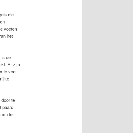
gels die
een
 je voeten
van het
 is de
kt. Er zijn
r te veel
lijke
 door te
t paard
amen te