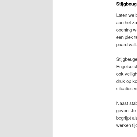
Stijgbeu
Laten we 
aan het z
opening wa
een plek te
paard valt.
Stijgbeuge
Engelse st
ook veilig
druk op ko
situaties 
Naast stab
geven. Je 
begrijpt a
werken tij