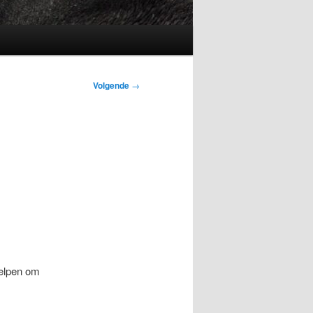
Volgende
→
helpen om