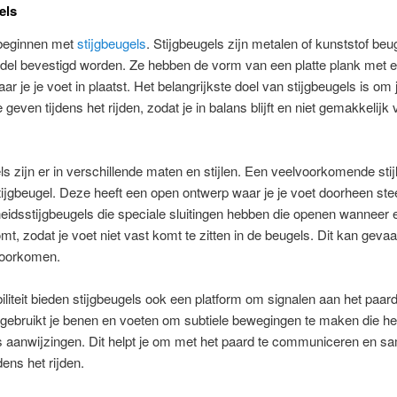
gels
beginnen met
stijgbeugels
. Stijgbeugels zijn metalen of kunststof beu
adel bevestigd worden. Ze hebben de vorm van een platte plank met 
ar je je voet in plaatst. Het belangrijkste doel van stijgbeugels is om
 geven tijdens het rijden, zodat je in balans blijft en niet gemakkelijk 
ls zijn er in verschillende maten en stijlen. Een veelvoorkomende stijl
ijgbeugel. Deze heeft een open ontwerp waar je je voet doorheen stee
heidsstijgbeugels die speciale sluitingen hebben die openen wanneer e
mt, zodat je voet niet vast komt te zitten in de beugels. Dit kan gevaar
voorkomen.
iliteit bieden stijgbeugels ook een platform om signalen aan het paard
gebruikt je benen en voeten om subtiele bewegingen te maken die he
ls aanwijzingen. Dit helpt je om met het paard te communiceren en s
dens het rijden.