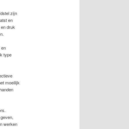
dstel zijn
atst en
- en druk
en.
s en
lk type
ectieve
et moeilijk
 handen
rs.
e geven,
len werken