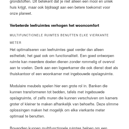
grondstoffen. Dit betekent dat je niet alleen een mooi en uniek
huis krijgt, maar ook bijdraagt aan een betere toekomst voor
onze planeet.
Verbeterde leefruimtes verhogen het wooncomfort
MULTIFUNCTIONELE RUIMTES BENUTTEN ELKE VIERKANTE
METER
Het optimaliseren van leefruimtes gaat verder dan alleen
esthetiek; het gaat ook om functionaliteit. Een goed ontworpen
ruimte kan meerdere doelen dienen zonder rommelig of overvol
aan te voelen. Denk aan een logeerkamer die ook dienst doet als
thuiskantoor of een woonkamer met ingebouwde opslagruimte.
Modulaire meubels spelen hier een grote rol in. Banken die
kunnen transformeren tot bedden, tafels met ingebouwde
opslagruimte, of zelfs muren die kunnen verschuiven om kamers
groter of kleiner te maken afhankelijk van behoefte. Deze slimme
oplossingen maken het mogelijk om elke vierkante meter
optimaal te benutten.
Bovendien kunnen multifunctionele ruimtes helpen om een