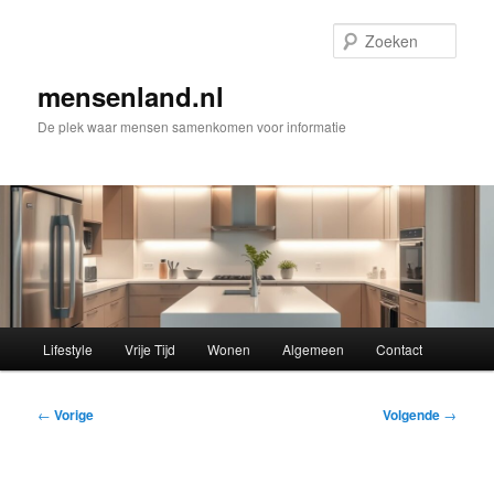
Spring
naar
Zoek
de
primaire
mensenland.nl
inhoud
De plek waar mensen samenkomen voor informatie
Hoofdmenu
Lifestyle
Vrije Tijd
Wonen
Algemeen
Contact
Bericht
←
Vorige
Volgende
→
navigatie