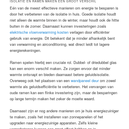
ISOLATIE EN RAMEN MAKEN EEN GROOT VERSCHIL
Eén van de meest effectieve manieren om energie te besparen is
door het verbeteren van de isolatie in huis. Goede isolatie houdt
niet alleen de warmte binnen in de winter, maar houdt ook de hitte
buiten in de zomer. Daarnaast kunnen investeringen zoals
elektrische vloerverwarming kosten
verlagen door efficiënter
gebruik van energie. Dit betekent dat je minder afhankelijk bent
van verwarming en airconditioning, wat direct leidt tot lagere
energierekeningen.
Ramen spelen hierbij een cruciale rol. Dubbel- of driedubbel glas
kan een enorm verschil maken. Ze zorgen ervoor dat minder
warmte ontsnapt en bieden daarnaast betere geluidsisolatie.
Overweeg ook het plaatsen van een
wandpaneel deur
om zowel
warmte als geluidsefficiëntie te verbeteren. Het vervangen van
oude ramen kan een flinke investering zijn, maar de besparingen
op lange termijn maken het zeker de moeite waard.
Daarnaast zijn er nog andere manieren om je huis energiezuiniger
te maken, zoals het installeren van zonnepanelen of het
upgraden naar energiezuinige apparaten. Zelfs kleine
veranderingen kunnen een groot effect hebben op je